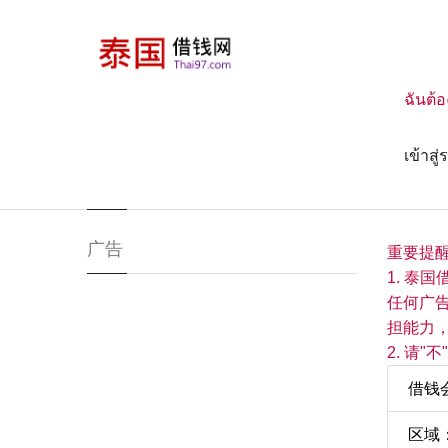
ฉันต้อ
首页
全部借钱需求
ต้องการด่วนเพื่อใข้ในการรักษาแม่
เข้าสู
ต้องการด่วนเพื่อใข้ในการรักษาแม่
广告
重要提
1. 泰
任何广
担能力
2. 请
借钱会员
区域：素