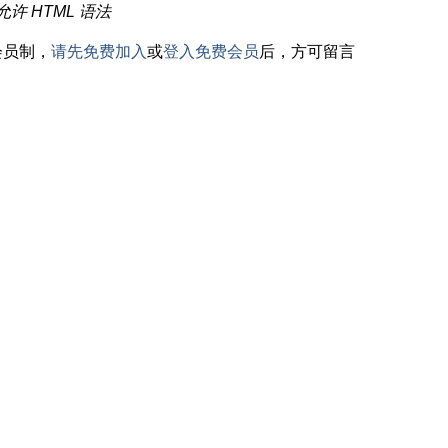
允许 HTML 语法
会员制，
请先免费加入
或
登入免费会员
后，方可留言