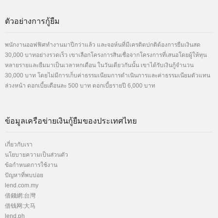
ตัวอย่างการกู้ยืม
พนักงานออฟฟิศทำงานมาปีกว่าแล้ว และจอห์นที่มีเครดิตปกติต้องการยืมเงินสด
30,000 บาทอย่างรวดเร็ว เขาเลือกโครงการสินเชื่อจากโครงการที่เสนอโดยผู้ให้ทุน
หลายรายและยืมมาเป็นเวลาหกเดือน ในวันเดียวกันนั้น เขาได้รับเงินกู้จำนวน
30,000 บาท โดยไม่มีการเก็บค่าธรรมเนียมการดำเนินการและค่าธรรมเนียมตัวแทน
ล่วงหน้า ดอกเบี้ยเดือนละ 500 บาท ดอกเบี้ยรายปี 6,000 บาท
ข้อมูลเครือข่ายเงินกู้ยืมของประเทศไทย
เกี่ยวกับเรา
นโยบายความเป็นส่วนตัว
ข้อกำหนดการใช้งาน
ปัญหาที่พบบ่อย
lend
.com.my
借錢
網:台灣
借钱
网:大马
lend
.ph