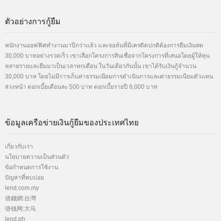
ตัวอย่างการกู้ยืม
พนักงานออฟฟิศทำงานมาปีกว่าแล้ว และจอห์นที่มีเครดิตปกติต้องการยืมเงินสด
30,000 บาทอย่างรวดเร็ว เขาเลือกโครงการสินเชื่อจากโครงการที่เสนอโดยผู้ให้ทุน
หลายรายและยืมมาเป็นเวลาหกเดือน ในวันเดียวกันนั้น เขาได้รับเงินกู้จำนวน
30,000 บาท โดยไม่มีการเก็บค่าธรรมเนียมการดำเนินการและค่าธรรมเนียมตัวแทน
ล่วงหน้า ดอกเบี้ยเดือนละ 500 บาท ดอกเบี้ยรายปี 6,000 บาท
ข้อมูลเครือข่ายเงินกู้ยืมของประเทศไทย
เกี่ยวกับเรา
นโยบายความเป็นส่วนตัว
ข้อกำหนดการใช้งาน
ปัญหาที่พบบ่อย
lend
.com.my
借錢
網:台灣
借钱
网:大马
lend
.ph